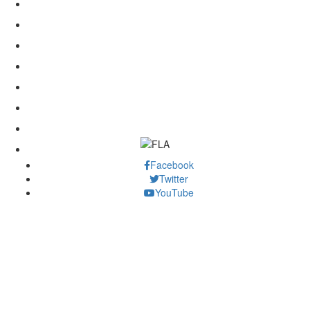
Facebook
Twitter
YouTube
Our Stores
About Us
Board Members
Memberships
Events
Training