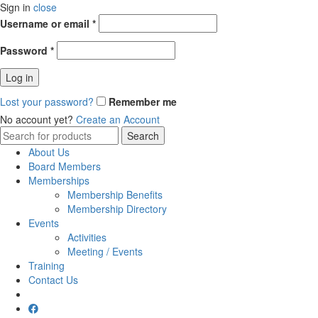
Sign in
close
Username or email
*
Password
*
Log in
Lost your password?
Remember me
No account yet?
Create an Account
Search
Search
for:
About Us
Board Members
Memberships
Membership Benefits
Membership Directory
Events
Activities
Meeting / Events
Training
Contact Us