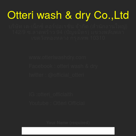
Otteri wash & dry Co.,Ltd
บริษัท เค-เน็กซ์ คอร์ปอเรชั่น จำกัด (สำนักงานใหญ่)
142/9 ซ.ลาดพร้าว 94 (ปัญจมิตร) แขวงพลับพลา
เขตวังทองหลาง กรุงเทพ 10310
www.otteriwashdry.com
Facebook : otteri wash & dry
twitter : @official_otteri
IG :otteri_officialth
Youtube : Otteri Official
Your Name (required)