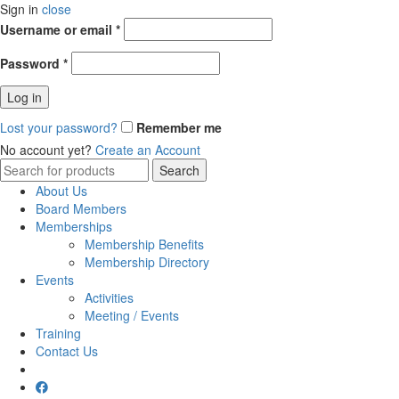
Sign in
close
Username or email
*
Password
*
Log in
Lost your password?
Remember me
No account yet?
Create an Account
Search
Search
for:
About Us
Board Members
Memberships
Membership Benefits
Membership Directory
Events
Activities
Meeting / Events
Training
Contact Us