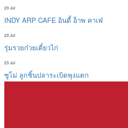
23
Jul
INDY ARP CAFE อินดี้ อ็าพ คาเฟ่
23
Jul
รุ่มรวยก๋วยเตี๋ยวไก่
23
Jul
ซูโม่ ลูกชิ้นปลาระเบิดพุงแตก